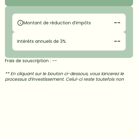
--
Montant de réduction d’impôts
--
Intérêts annuels de 3%
Frais de souscription : 
--
** En cliquant sur le bouton ci-dessous, vous lancerez le 
processus d’investissement. Celui-ci reste toutefois non 
définitif : les montants peuvent être ajustés à tout moment.
Investir dès maintenant