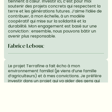
tiennent à cœur. Investir ici, c’est pour moi 
soutenir des projets concrets qui respectent la 
terre et les générations futures. J’aime l’idée de 
contribuer, à mon échelle, à un modèle 
coopératif qui mise sur la solidarité et la 
durabilité. Mon engagement est basé sur une 
conviction : ensemble, nous pouvons bâtir un 
avenir plus responsable.
Fabrice Lebouc
Le projet Terrafine a fait écho à mon 
environnement familial (je viens d’une famille 
d’agriculteurs) et à mes convictions. Je préfère 
investir dans un projet qui va aider des gens qui 
en ont vraiment besoin. L’avantage fiscal était 
un bonus. Je suis expert-comptable et j’ai vu 
certains de mes clients être sauvés par des 
financements solidaires alors qu’ils avaient été 
exclus des circuits de la finance classique. La 
finance solidaire est une réponse qui sort des 